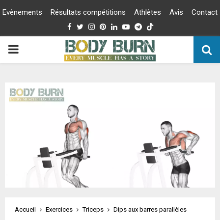
Evènements
Résultats compétitions
Athlètes
Avis
Contact
Facebook
Twitter
Instagram
Pinterest
Linkedin
Youtube
Telegram
PRIMARY
MENU
Accueil
Exercices
Triceps
Dips aux barres parallèles