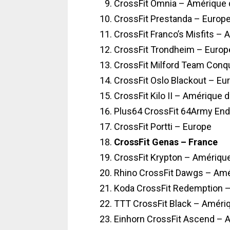
CrossFit Omnia – Amérique 
CrossFit Prestanda – Europ
CrossFit Franco’s Misfits –
CrossFit Trondheim – Europ
CrossFit Milford Team Conq
CrossFit Oslo Blackout – Eu
CrossFit Kilo II – Amérique 
Plus64 CrossFit 64Army En
CrossFit Portti – Europe
CrossFit Genas – France
CrossFit Krypton – Amériqu
Rhino CrossFit Dawgs – Amé
Koda CrossFit Redemption 
TTT CrossFit Black – Améri
Einhorn CrossFit Ascend – 