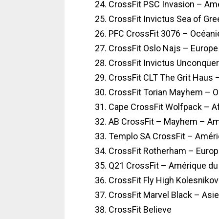
CrossFit PSC Invasion – Am
CrossFit Invictus Sea of Gr
PFC CrossFit 3076 – Océani
CrossFit Oslo Najs – Europe
CrossFit Invictus Unconque
CrossFit CLT The Grit Haus 
CrossFit Torian Mayhem – O
Cape CrossFit Wolfpack – A
AB CrossFit – Mayhem – Am
Templo SA CrossFit – Amér
CrossFit Rotherham – Euro
Q21 CrossFit – Amérique du
CrossFit Fly High Kolesniko
CrossFit Marvel Black – Asie
CrossFit Believe