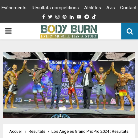
Evènements
Résultats compétitions
Athlètes
Avis
Contact
Facebook
Twitter
Instagram
Pinterest
Linkedin
Youtube
Telegram
PRIMARY
MENU
Accueil
Résultats
Los Angeles Grand Prix Pro 2024 : Résultats