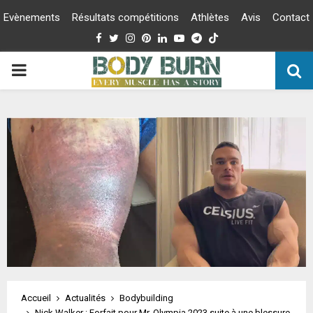
Evènements
Résultats compétitions
Athlètes
Avis
Contact
Facebook
Twitter
Instagram
Pinterest
Linkedin
Youtube
Telegram
PRIMARY
MENU
Accueil
Actualités
Bodybuilding
Nick Walker : Forfait pour Mr. Olympia 2023 suite à une blessure