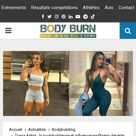
Evènements
Résultats compétitions
Athlètes
Avis
Contact
Facebook
Twitter
Instagram
Pinterest
Linkedin
Youtube
Telegram
PRIMARY
MENU
Accueil
Actualités
Bodybuilding
Diana Arêas : la bodybuildeuse et influenceuse fitness décède